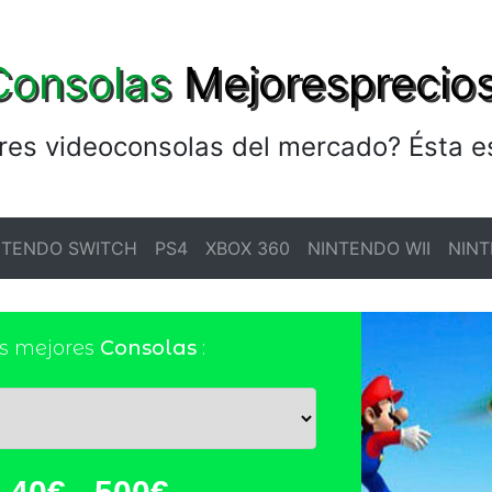
Consolas
Mejoresprecios
res videoconsolas del mercado? Ésta es
NTENDO SWITCH
PS4
XBOX 360
NINTENDO WII
NINT
s mejores
Consolas
: