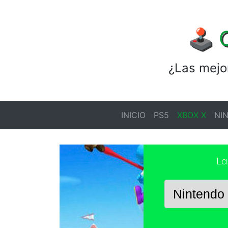
🕹️ 
¿Las mejo
INICIO
PS5
XBOX X
NI
La