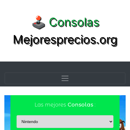
🕹️ Consolas
Mejoresprecios.org
Las mejores
Consolas
: